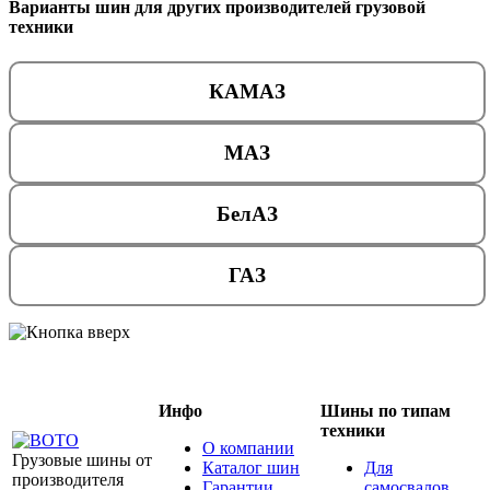
Варианты шин для других производителей грузовой
техники
КАМАЗ
МАЗ
БелАЗ
ГАЗ
Инфо
Шины по типам
техники
О компании
Грузовые шины от
Каталог шин
Для
производителя
Гарантии
самосвалов