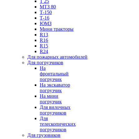
Т 25
МТЗ 80
Т-150
Т-16
ЮМЗ
Мини тракторы
R13
R16
R15
R24
Для пожарных автомобилей
Для погрузчиков
На
фронтальный
погрузчик
На экскаватор
погрузчик
На мини
погрузчик
Для вилочных
погрузчиков
Для
телескопических
погрузчиков
Для грузовиков