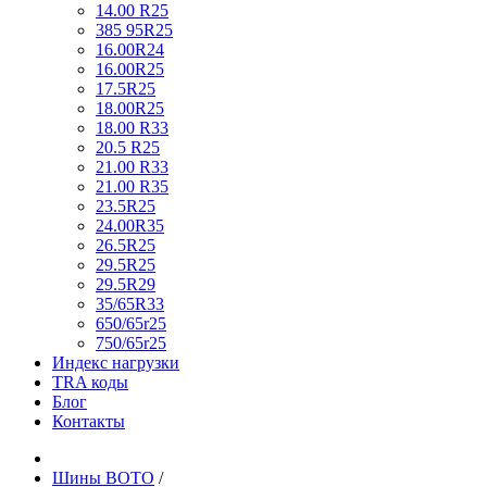
14.00 R25
385 95R25
16.00R24
16.00R25
17.5R25
18.00R25
18.00 R33
20.5 R25
21.00 R33
21.00 R35
23.5R25
24.00R35
26.5R25
29.5R25
29.5R29
35/65R33
650/65r25
750/65r25
Индекс нагрузки
TRA коды
Блог
Контакты
Шины BOTO
/