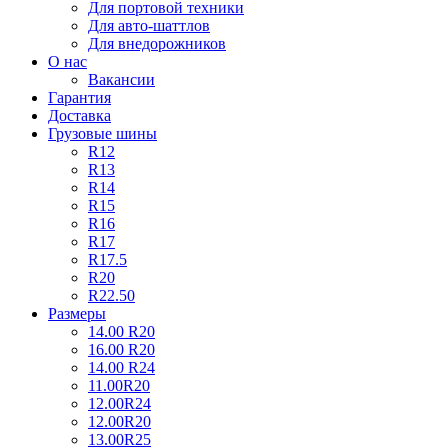
Для портовой техники
Для авто-шаттлов
Для внедорожников
О нас
Вакансии
Гарантия
Доставка
Грузовые шины
R12
R13
R14
R15
R16
R17
R17.5
R20
R22.50
Размеры
14.00 R20
16.00 R20
14.00 R24
11.00R20
12.00R24
12.00R20
13.00R25