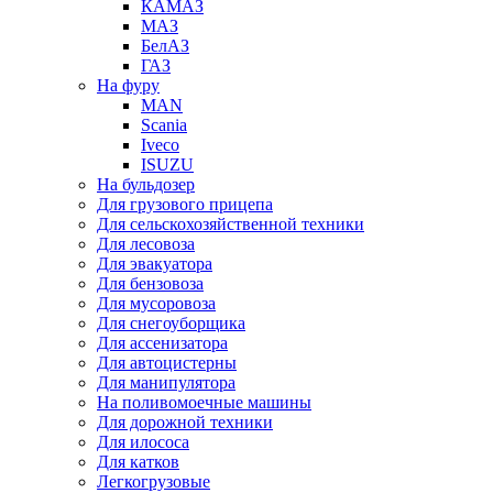
КАМАЗ
МАЗ
БелАЗ
ГАЗ
На фуру
MAN
Scania
Iveco
ISUZU
На бульдозер
Для грузового прицепа
Для сельскохозяйственной техники
Для лесовоза
Для эвакуатора
Для бензовоза
Для мусоровоза
Для снегоуборщика
Для ассенизатора
Для автоцистерны
Для манипулятора
На поливомоечные машины
Для дорожной техники
Для илососа
Для катков
Легкогрузовые