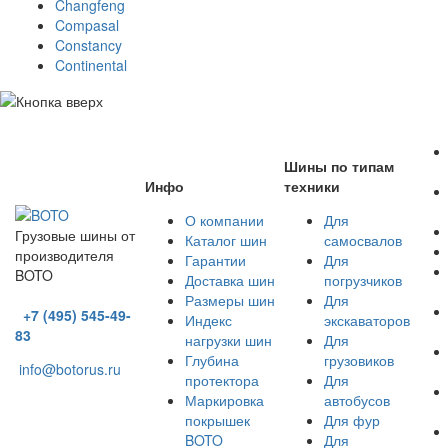
Changfeng
Compasal
Constancy
Continental
Шины по типам
Инфо
техники
О компании
Для
Грузовые шины от
Каталог шин
самосвалов
производителя
Гарантии
Для
BOTO
Доставка шин
погрузчиков
Размеры шин
Для
+7 (495) 545-49-
Индекс
экскаваторов
83
нагрузки шин
Для
Глубина
грузовиков
info@botorus.ru
протектора
Для
Маркировка
автобусов
Адрес: Россия, г.
покрышек
Для фур
Москва, пр.
BOTO
Для
Маршала Жукова,