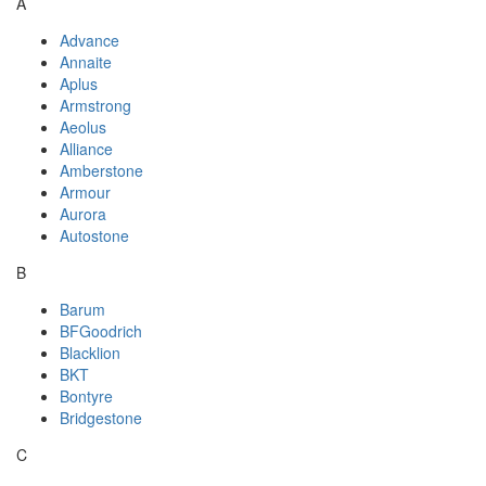
A
Advance
Annaite
Aplus
Armstrong
Aeolus
Alliance
Amberstone
Armour
Aurora
Autostone
B
Barum
BFGoodrich
Blacklion
BKT
Bontyre
Bridgestone
C