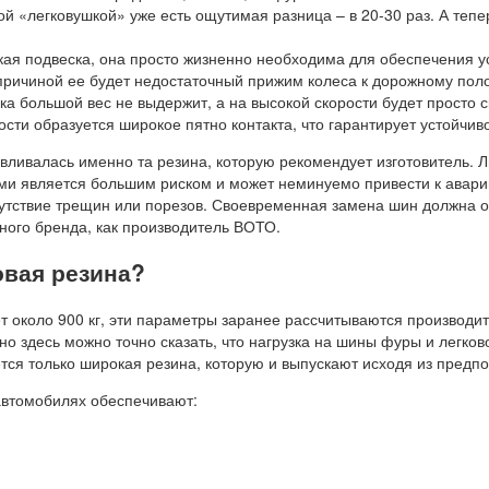
ой «легковушкой» уже есть ощутимая разница – в 20-30 раз. А теп
ткая подвеска, она просто жизненно необходима для обеспечения 
 причиной ее будет недостаточный прижим колеса к дорожному поло
а большой вес не выдержит, а на высокой скорости будет просто с
сти образуется широкое пятно контакта, что гарантирует устойчив
авливалась именно та резина, которую рекомендует изготовитель.
ми является большим риском и может неминуемо привести к аварии
сутствие трещин или порезов. Своевременная замена шин должна 
ного бренда, как производитель ВОТО.
овая резина?
 около 900 кг, эти параметры заранее рассчитываются производит
 но здесь можно точно сказать, что нагрузка на шины фуры и легков
ся только широкая резина, которую и выпускают исходя из предпо
автомобилях обеспечивают: