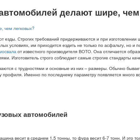
автомобилей делают шире, чем
от езды. Строгих требований придерживаются и при изготовлении 
елых условиях, им приходится ездить не только по асфальту, но и
амосвала
от известного производителя ВОТО. Она отличается обра
ями. Изготовитель строго соблюдает самые строгие стандарты каче
ваются с трудностями и основные из них – размеры. Обычно бывает 
у профиля. Именно по последнему параметру появляется много воп
узовых автомобилей
шина весит в среднем 1,5 тонны, то фура весит 6-7 тонн. И это то