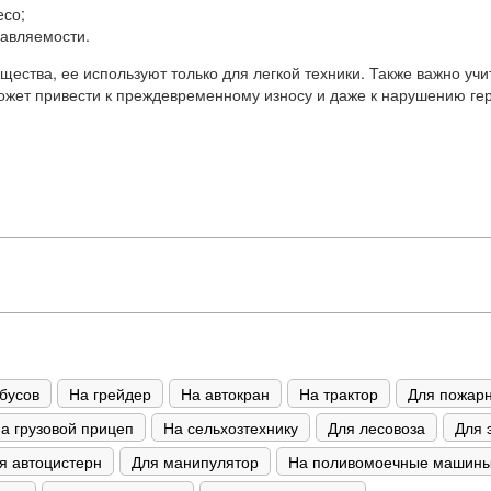
есо;
равляемости.
щества, ее используют только для легкой техники. Также важно учи
может привести к преждевременному износу и даже к нарушению ге
бусов
На грейдер
На автокран
На трактор
Для пожар
а грузовой прицеп
На сельхозтехнику
Для лесовоза
Для 
я автоцистерн
Для манипулятор
На поливомоечные машин