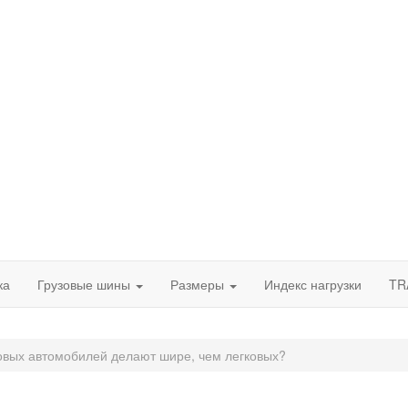
ка
Грузовые шины
Размеры
Индекс нагрузки
TR
овых автомобилей делают шире, чем легковых?